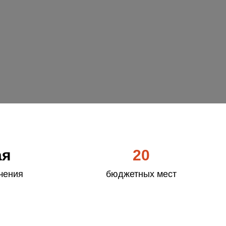
ая
20
чения
бюджетных мест
8 целевая квота
4
отдельная квота
3 особая квота