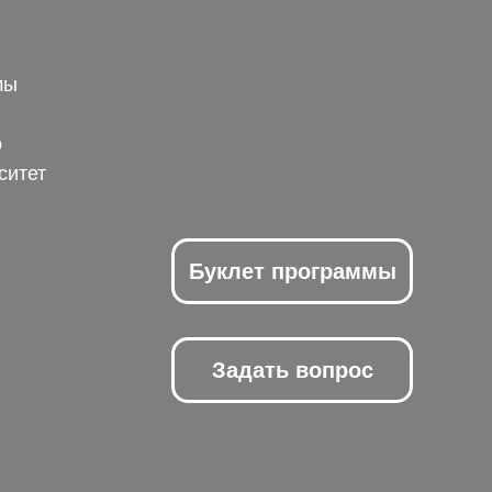
мы
о
ситет
Буклет программы
Задать вопрос