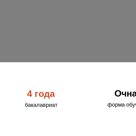
Очн
4 года
форма обу
бакалавриат