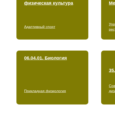
физическая культура
Ме
Упр
Адаптивный спорт
рес
06.04.01. Биология
35
Со
Прикладная физиология
диз