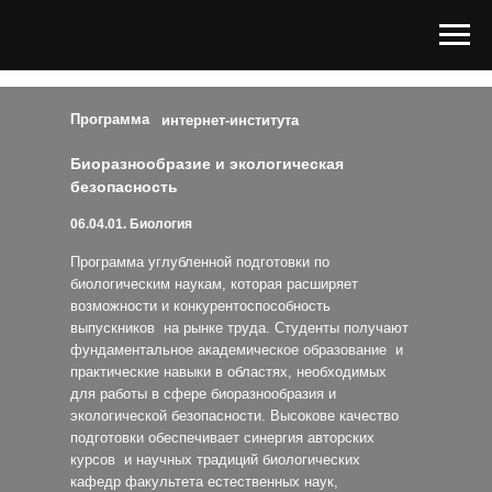
Программа
интернет-института
Биоразнообразие и экологическая
безопасность
06.04.01. Биология
Программа углубленной подготовки по
биологическим наукам, которая расширяет
возможности и конкурентоспособность
выпускников на рынке труда. Студенты получают
фундаментальное академическое образование и
практические навыки в областях, необходимых
для работы в сфере биоразнообразия и
экологической безопасности. Высокове качество
подготовки обеспечивает синергия авторских
курсов и научных традиций биологических
кафедр факультета естественных наук,