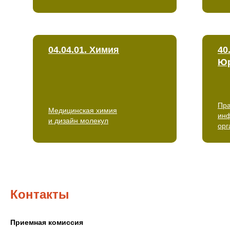
04.04.01. Химия
40
Юр
Пра
Медицинская химия
инф
и дизайн молекул
орг
Контакты
Приемная комиссия