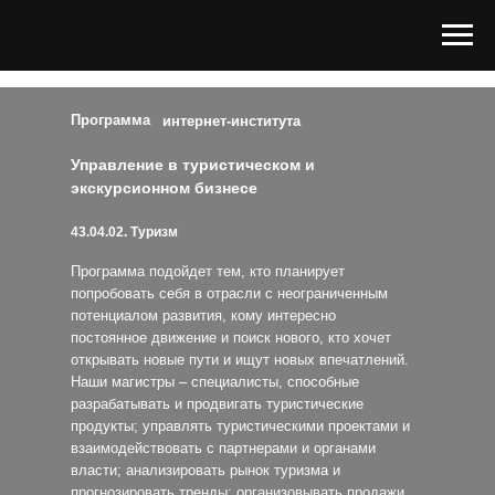
Программа
интернет-института
Управление в туристическом и
экскурсионном бизнесе
43.04.02. Туризм
Программа подойдет тем, кто планирует
попробовать себя в отрасли с неограниченным
потенциалом развития, кому интересно
постоянное движение и поиск нового, кто хочет
открывать новые пути и ищут новых впечатлений.
Наши магистры – специалисты, способные
разрабатывать и продвигать туристические
продукты; управлять туристическими проектами и
взаимодействовать с партнерами и органами
власти; анализировать рынок туризма и
прогнозировать тренды; организовывать продажи