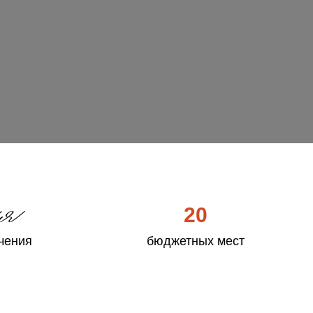
ая
20
чения
бюджетных мест
8
целевая квота
4
отдельная квота
3 особая квота