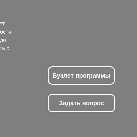
ет
ости
кую
ть с
Буклет программы
Задать вопрос