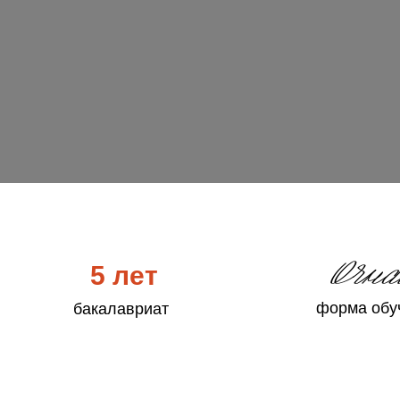
Очн
5 лет
форма обу
бакалавриат