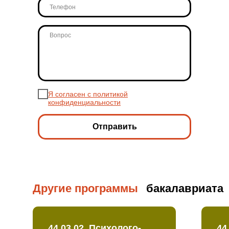
Я согласен с политикой
конфиденциальности
Отправить
Другие программы
бакалавриата
44.03.02. Психолого-
44