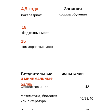
4,5 года
Заочная
форма обучения
бакалавриат
8
целевая квота
18
4
отдельная квота
бюджетных мест
3 особая квота
15
10
основных мест
коммерческих мест
Стоимость обучения
за семестр
80000 рублей
испытания
Вступительные
и минимальные
баллы
Обществознание
42
Математика, биология
40/39/40
или литература