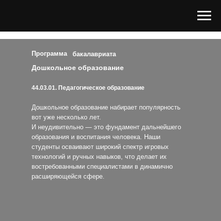
Программа
бакалавриата
Дошкольное образование
44.03.01. Педагогическое образование
Дошкольное образование набирает популярность
вот уже несколько лет.
И неудивительно — это фундамент дальнейшего
образования и воспитания человека. Наши
студенты осваивают широкий спектр игровых
технологий и ручных навыков, что делает их
востребованными специалистами в динамично
расширяющейся сфере.