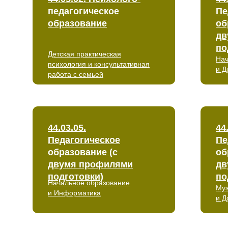
педагогическое
Пе
образование
об
дв
по
Детская практическая
Нач
психология и консультативная
и Д
работа с семьей
44.03.05.
44
Педагогическое
Пе
образование (с
об
двумя профилями
дв
подготовки)
по
Начальное образование
Му
и Информатика
и Д