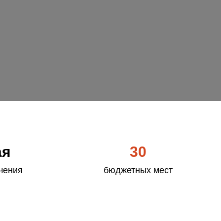
ая
30
чения
бюджетных мест
8
целевая квота
4
отдельная квота
3 особая квота