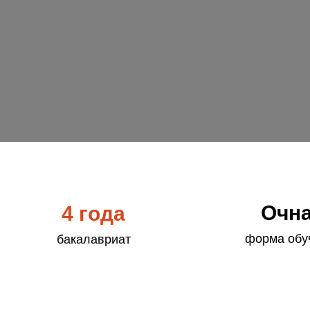
Очн
4 года
форма обу
бакалавриат