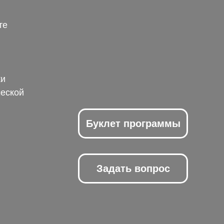
те
ки
ческой
Буклет программы
Задать вопрос